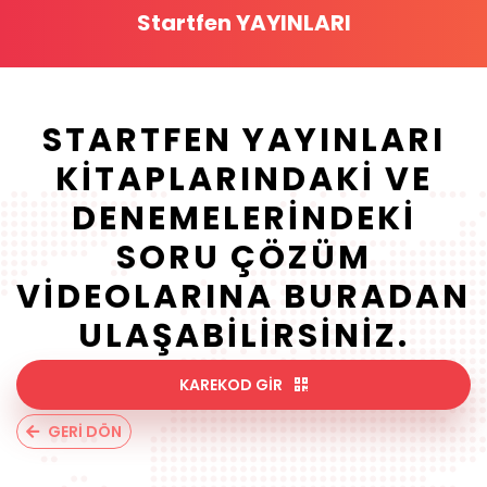
Startfen YAYINLARI
STARTFEN YAYINLARI
KITAPLARINDAKI VE
DENEMELERINDEKI
SORU ÇÖZÜM
VIDEOLARINA BURADAN
ULAŞABILIRSINIZ.
KAREKOD GİR
GERİ DÖN